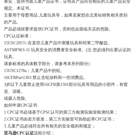
果实，提供书面儿童产品证书，证明其产品符合相应的儿童产品安全
规定。本证书。
主要用于母婴用品.儿童玩具等，如果卖家想在北美站销售相关类别
的产品。
产品必须按要求提供CPC证书，否则也会面临关店的危险。
CPC认证标准：
15USC2057c:在某些儿童产品中测量玩具和邻苯二甲酸盐。
ASTMF963-11:玩具安全的消费者安全标准。(注:您必须列出要认证的
玩具。
请参标准的具体数字部分，请参考本所列部分)
15USC1278a：儿童产品中的铅。
16CFRPart1303:禁止含铅涂料和一些消费品。
3岁以下儿童禁止使用16CFR第1501部分玩具等用品的小部件，有窒
息、误吸。
或摄入危险。
如何申请CPC证书:
1.CPC证书必须基于CPSC认可的第三方检测实验室检测结果；
2.CPC证书由卖方签发，第三方实验室可协助起草CPC证书；
3.儿童产品必须符合所有相关的安全规则和规定；
亚马逊CPC认证
流程介绍：